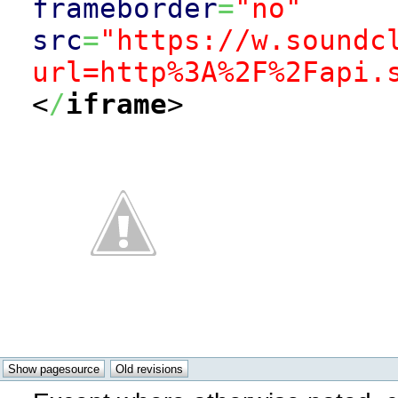
frameborder
=
"no"
src
=
"https://w.soundc
url=http%3A%2F%2Fapi.
<
/
iframe
>