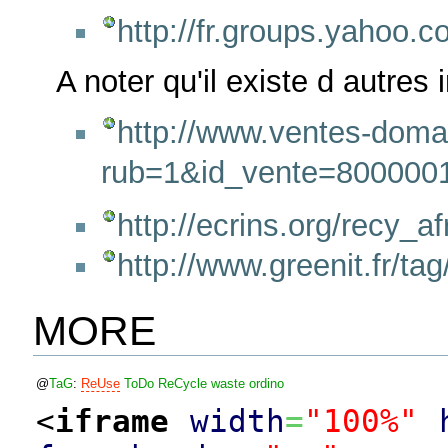
http://fr.groups.yahoo
A noter qu'il existe d autres i
http://www.ventes-doman
rub=1&id_vente=800000
http://ecrins.org/recy_af
http://www.greenit.fr/tag
MORE
@
TaG
:
ReUse
ToDo
ReCycle
waste
ordino
<
iframe
width
=
"100%"