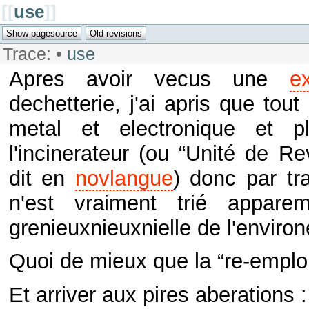
[[
use
]]
Trace:
•
use
Apres avoir vecus une
e
dechetterie, j'ai apris que tou
metal et electronique et pl
l'incinerateur (ou “Unité de R
dit en
novlangue
) donc par tr
n'est vraiment trié appar
grenieuxnieuxnielle de l'enviro
Quoi de mieux que la “re-emploi-
Et arriver aux pires aberations :